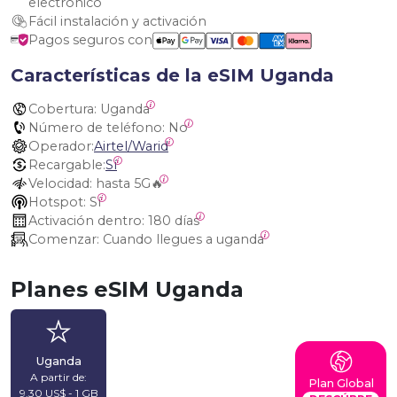
electrónico
Fácil instalación y activación
Pagos seguros con
Características de la eSIM Uganda
Cobertura:
 Uganda
Número de teléfono:
 No
Operador:
Airtel/Warid
Recargable:
Sí
Velocidad:
 hasta 5G🔥
Hotspot:
 Sí
Activación dentro:
 180 días
Comenzar:
 Cuando llegues a uganda
Planes eSIM Uganda
Uganda
A partir de:
Plan Global
9,30 US$ - 1 GB