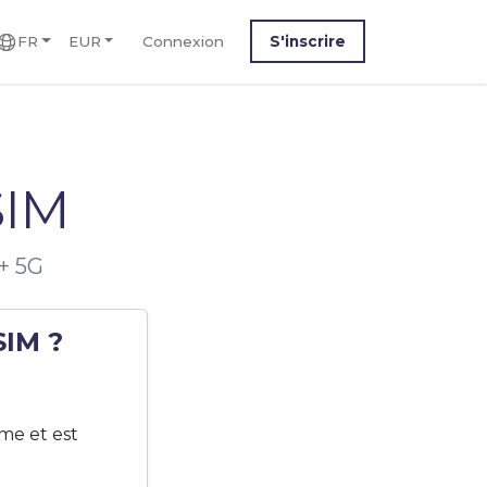
FR
EUR
Connexion
S'inscrire
SIM
+ 5G
SIM ?
me et est