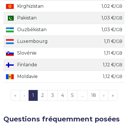
Kirghizistan
1,02 €
/GB
Pakistan
1,03 €
/GB
Ouzbékistan
1,03 €
/GB
Luxembourg
1,11 €
/GB
Slovénie
1,11 €
/GB
Finlande
1,12 €
/GB
Moldavie
1,12 €
/GB
«
‹
1
2
3
4
5
…
18
›
»
Questions fréquemment posées