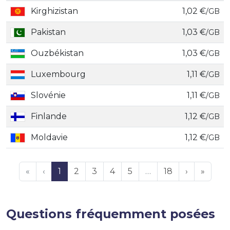
Kirghizistan
1,02 €
/GB
Pakistan
1,03 €
/GB
Ouzbékistan
1,03 €
/GB
Luxembourg
1,11 €
/GB
Slovénie
1,11 €
/GB
Finlande
1,12 €
/GB
Moldavie
1,12 €
/GB
«
‹
1
2
3
4
5
…
18
›
»
Questions fréquemment posées