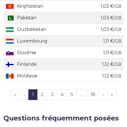
Kirghizistan
1,02 €
/GB
Pakistan
1,03 €
/GB
Ouzbékistan
1,03 €
/GB
Luxembourg
1,11 €
/GB
Slovénie
1,11 €
/GB
Finlande
1,12 €
/GB
Moldavie
1,12 €
/GB
«
‹
1
2
3
4
5
…
18
›
»
Questions fréquemment posées