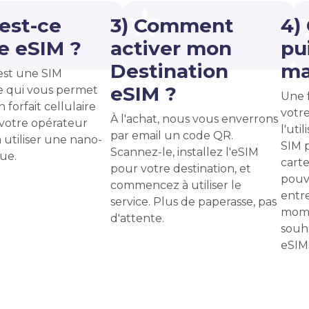
'est-ce
3) Comment
4)
e eSIM ?
activer mon
pui
Destination
ma
est une SIM
eSIM ?
 qui vous permet
Une f
n forfait cellulaire
votr
À l'achat, nous vous enverrons
votre opérateur
l'uti
par email un code QR.
à utiliser une nano-
SIM 
Scannez-le, installez l'eSIM
ue.
carte
pour votre destination, et
pouv
commencez à utiliser le
entre
service. Plus de paperasse, pas
mome
d'attente.
souha
eSIMs