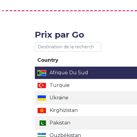
Prix par Go
Country
Country
Afrique Du Sud
Turquie
Ukraine
Kirghizistan
Pakistan
Ouzbékistan