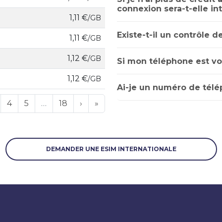
connexion sera-t-elle i
1,11 €
/GB
Existe-t-il un contrôle d
1,11 €
/GB
1,12 €
/GB
Si mon téléphone est vol
1,12 €
/GB
Ai-je un numéro de télé
4
5
…
18
›
»
DEMANDER UNE ESIM INTERNATIONALE