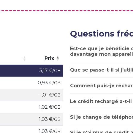
Questions fr
Est-ce que je bénéficie d
davantage mon appareil
Prix
Prix
Que se passe-t-il si j'uti
3,17 €
/GB
0,93 €
/GB
Comment puis-je rechar
1,01 €
/GB
Le crédit rechargé a-t-il
1,02 €
/GB
Si je change de téléphon
1,03 €
/GB
1,03 €
/GB
Si je n'ai plus de crédit 