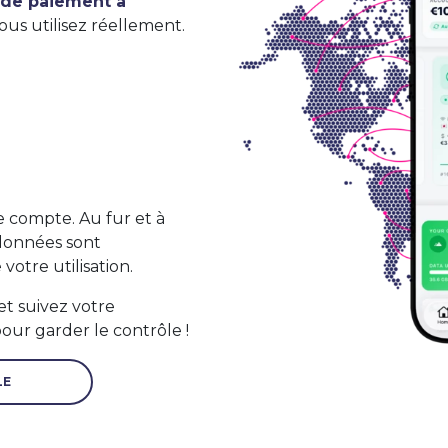
 de paiement à
us utilisez réellement.
e compte. Au fur et à
 données sont
otre utilisation.
et suivez votre
ur garder le contrôle !
LE