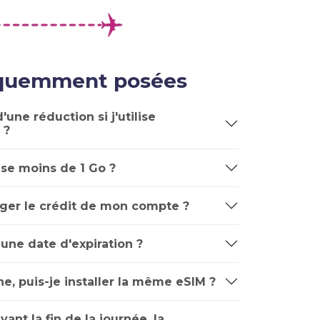
équemment posées
'une réduction si j'utilise
 ?
lise moins de 1 Go ?
ger le crédit de mon compte ?
 une date d'expiration ?
e, puis-je installer la même eSIM ?
avant la fin de la journée, la