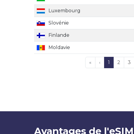
Luxembourg
Slovénie
Finlande
Moldavie
«
‹
1
2
3
Avantages de l'eSIM