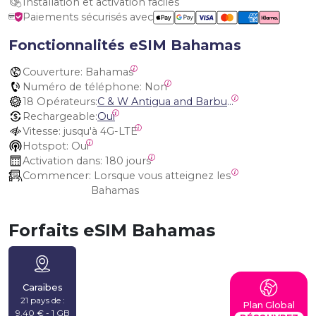
Installation et activation faciles
Paiements sécurisés avec
Fonctionnalités eSIM Bahamas
Couverture:
 Bahamas
Numéro de téléphone:
 Non
18 Opérateurs:
C & W Antigua and Barbuda, Cable and Wireless Anguilla, Cable & Wireless - LIME, Setel Netherlands Antilles, BTC Bahamas, C&W (Flow), Claro, Bouygues/DigiCel, Dauphin, Free, Cable & Wireless Jamaica, Cable & Wireless Saint Kitts and Nevis, Cable & Wireless Saint Lucia, Cable & Wireless Montserrat, Liberty, Telephone Company Puerto Rico , Cable & Wireless, C & W Saint Vincent and Grenadines
Rechargeable:
Oui
Vitesse:
 jusqu'à 4G-LTE
Hotspot:
 Oui
Activation dans:
 180 jours
Commencer:
 Lorsque vous atteignez les 
Bahamas
Forfaits eSIM Bahamas
Caraïbes
21 pays de :
Plan Global
9,40 € - 1 GB