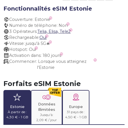
Fonctionnalités eSIM Estonie
Couverture:
 Estonie
Numéro de téléphone:
 Non
3 Opérateurs:
Telia, Elisa, Tele2
Rechargeable:
Oui
Vitesse:
 jusqu'à 5G🔥
Hotspot:
 Oui
Activation dans:
 180 jours
Commencer:
 Lorsque vous atteignez 
l'Estonie
Forfaits eSIM Estonie
Données
Estonie
Europe
Illimitées
À partir de :
31 pays de :
Jusqu'à:
4,30 € - 1 GB
4,50 € - 1 GB
2,09 € / jour