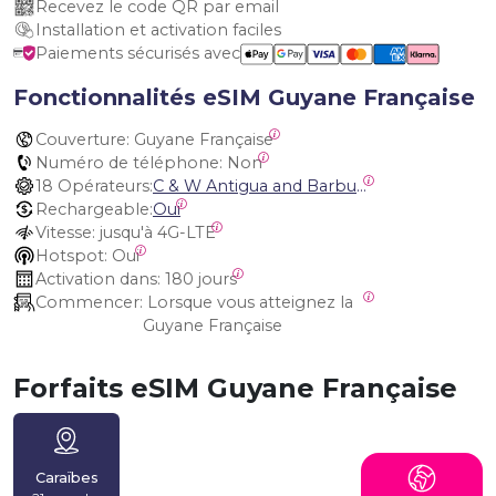
Recevez le code QR par email
Installation et activation faciles
Paiements sécurisés avec
Fonctionnalités eSIM Guyane Française
Couverture:
 Guyane Française
Numéro de téléphone:
 Non
18 Opérateurs:
C & W Antigua and Barbuda, Cable and Wireless Anguilla, Cable & Wireless - LIME, Setel Netherlands Antilles, BTC Bahamas, C&W (Flow), Claro, Bouygues/DigiCel, Dauphin, Free, Cable & Wireless Jamaica, Cable & Wireless Saint Kitts and Nevis, Cable & Wireless Saint Lucia, Cable & Wireless Montserrat, Liberty, Telephone Company Puerto Rico , Cable & Wireless, C & W Saint Vincent and Grenadines
Rechargeable:
Oui
Vitesse:
 jusqu'à 4G-LTE
Hotspot:
 Oui
Activation dans:
 180 jours
Commencer:
 Lorsque vous atteignez la 
Guyane Française
Forfaits eSIM Guyane Française
Caraïbes