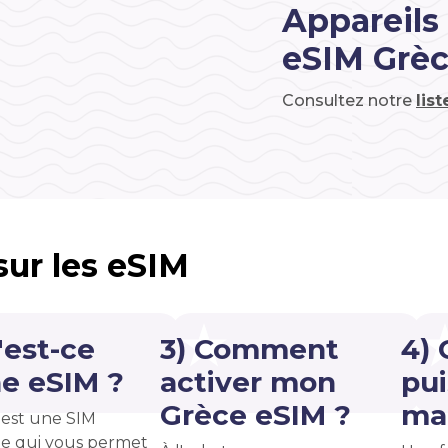
Appareils
eSIM Grè
Consultez notre
lis
 sur les eSIM
'est-ce
3) Comment
4)
e eSIM ?
activer mon
pui
Grèce eSIM ?
ma 
est une SIM
e qui vous permet