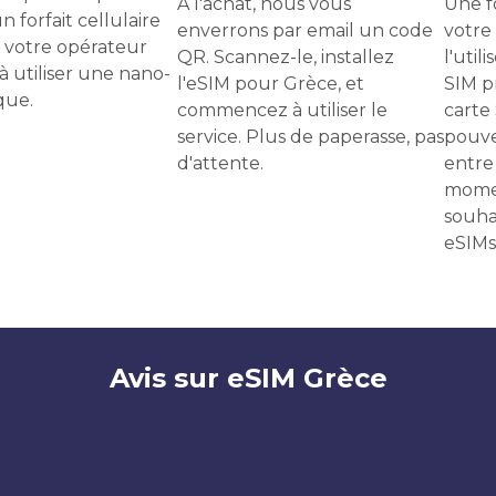
À l'achat, nous vous
Une f
n forfait cellulaire
enverrons par email un code
votre
 votre opérateur
QR. Scannez-le, installez
l'uti
 à utiliser une nano-
l'eSIM pour Grèce, et
SIM p
que.
commencez à utiliser le
carte
service. Plus de paperasse, pas
pouve
d'attente.
entre 
momen
souha
eSIMs
Avis sur eSIM Grèce