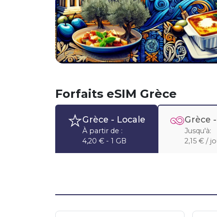
Forfaits eSIM Grèce
Grèce
- Locale
Grèce 
À partir de :
Jusqu'à:
4,20 € - 1 GB
2,15 € / j