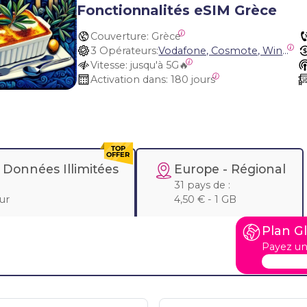
Fonctionnalités eSIM Grèce
Couverture:
 Grèce
3 Opérateurs:
Vodafone, Cosmote, Wind Greece (Nova)
Vitesse:
 jusqu'à 5G🔥
Activation dans:
 180 jours
-
Données Illimitées
Europe
- Régional
31 pays de :
our
4,50 € - 1 GB
Plan G
Payez un