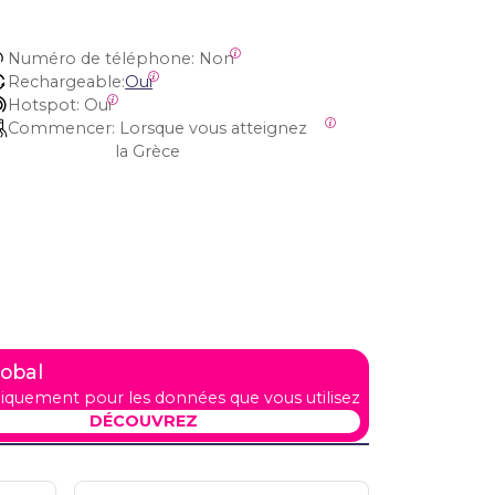
Numéro de téléphone:
 Non
Rechargeable:
Oui
Hotspot:
 Oui
Commencer:
 Lorsque vous atteignez 
la Grèce
lobal
iquement pour les données que vous utilisez
DÉCOUVREZ