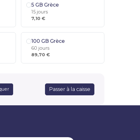
5 GB Grèce
15 jours
7,10 €
100 GB Grèce
60 jours
89,70 €
Passer à la caisse
quer