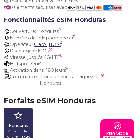
Installation et activation faciles
Paiements sécurisés avec
Fonctionnalités eSIM Honduras
Couverture:
 Honduras
Numéro de téléphone:
 Non
Opérateur:
Claro (HON)
Rechargeable:
Oui
Vitesse:
 jusqu'à 4G-LTE
Hotspot:
 Oui
Activation dans:
 180 jours
Commencer:
 Lorsque vous atteignez le 
Honduras
Forfaits eSIM Honduras
Honduras
À partir de :
Plan Global
5,90 € - 1 GB