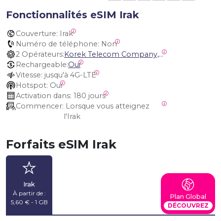
Fonctionnalités eSIM Irak
Couverture:
 Irak
Numéro de téléphone:
 Non
2 Opérateurs:
Korek Telecom Company, Asia Cell
Rechargeable:
Oui
Vitesse:
 jusqu'à 4G-LTE
Hotspot:
 Oui
Activation dans:
 180 jours
Commencer:
 Lorsque vous atteignez 
l'Irak
Forfaits eSIM Irak
Irak
À partir de :
Plan Global
5,60 € - 1 GB
DÉCOUVREZ