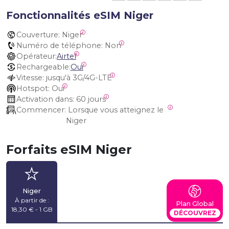
Fonctionnalités eSIM Niger
Couverture:
 Niger
Numéro de téléphone:
 Non
Opérateur:
Airtel
Rechargeable:
Oui
Vitesse:
 jusqu'à 3G/4G-LTE
Hotspot:
 Oui
Activation dans:
 60 jours
Commencer:
 Lorsque vous atteignez le 
Niger
Forfaits eSIM Niger
Niger
À partir de :
Plan Global
18,30 € - 1 GB
DÉCOUVREZ