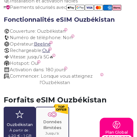
Installation et activation faciles
Paiements sécurisés avec
Fonctionnalités eSIM Ouzbékistan
Couverture:
 Ouzbékistan
Numéro de téléphone:
 Non
Opérateur:
Beeline
Rechargeable:
Oui
Vitesse:
 jusqu'à 5G🔥
Hotspot:
 Oui
Activation dans:
 180 jours
Commencer:
 Lorsque vous atteignez 
l'Ouzbékistan
Forfaits eSIM Ouzbékistan
Données
Ouzbékistan
Illimitées
À partir de :
Plan Global
Jusqu'à:
4,20 € - 1 GB