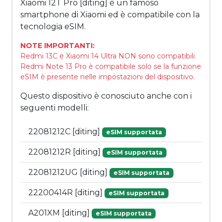
Xiaomi 12T Pro [diting] è un famoso
smartphone di Xiaomi ed è compatibile con la
tecnologia eSIM.
NOTE IMPORTANTI:
Redmi 13C e Xiaomi 14 Ultra NON sono compatibili.
Redmi Note 13 Pro è compatibile solo se la funzione
eSIM è presente nelle impostazioni del dispositivo.
Questo dispositivo è conosciuto anche con i
seguenti modelli:
22081212C [diting]
eSIM supportata
22081212R [diting]
eSIM supportata
22081212UG [diting]
eSIM supportata
22200414R [diting]
eSIM supportata
A201XM [diting]
eSIM supportata