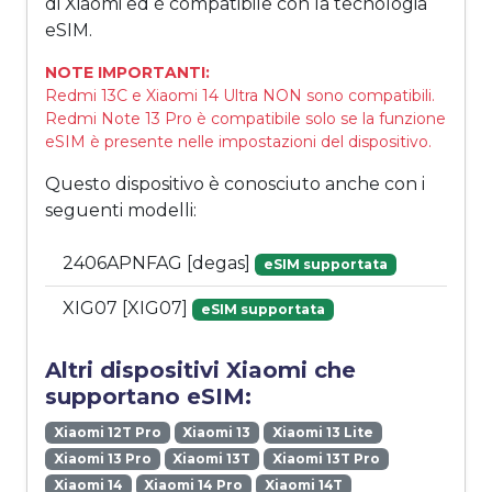
di Xiaomi ed è compatibile con la tecnologia
eSIM.
NOTE IMPORTANTI:
Redmi 13C e Xiaomi 14 Ultra NON sono compatibili.
Redmi Note 13 Pro è compatibile solo se la funzione
eSIM è presente nelle impostazioni del dispositivo.
Questo dispositivo è conosciuto anche con i
seguenti modelli:
2406APNFAG [degas]
eSIM supportata
XIG07 [XIG07]
eSIM supportata
Altri dispositivi Xiaomi che
supportano eSIM:
Xiaomi 12T Pro
Xiaomi 13
Xiaomi 13 Lite
Xiaomi 13 Pro
Xiaomi 13T
Xiaomi 13T Pro
Xiaomi 14
Xiaomi 14 Pro
Xiaomi 14T