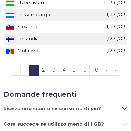
Uzbekistan
1,03 €
/GB
Lussemburgo
1,11 €
/GB
Slovenia
1,11 €
/GB
Finlandia
1,12 €
/GB
Moldavia
1,12 €
/GB
«
‹
1
2
3
4
5
…
18
›
»
Domande frequenti
Ricevo uno sconto se consumo di più?
Cosa succede se utilizzo meno di 1 GB?