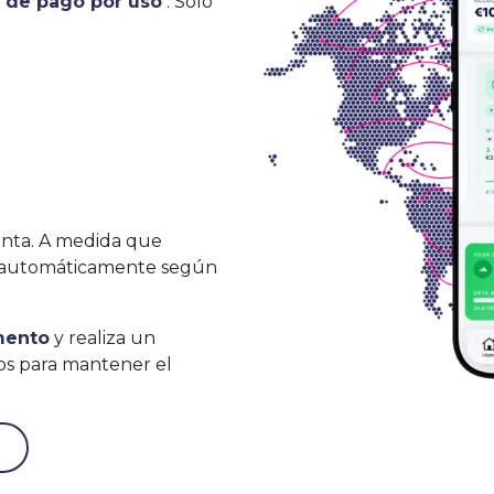
n de pago por uso
. Solo
nta. A medida que
án automáticamente según
mento
y realiza un
os para mantener el