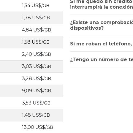
Si me quedo sin crédito a
1,54 US$
/GB
interrumpirá la conexión
1,78 US$
/GB
¿Existe una comprobació
dispositivos?
4,84 US$
/GB
1,58 US$
/GB
Si me roban el teléfono
2,40 US$
/GB
¿Tengo un número de te
3,03 US$
/GB
3,28 US$
/GB
9,09 US$
/GB
3,53 US$
/GB
1,48 US$
/GB
13,00 US$
/GB