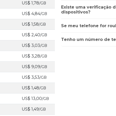
US$ 1,78
/GB
Existe uma verificação 
dispositivos?
US$ 4,84
/GB
US$ 1,58
/GB
Se meu telefone for rou
US$ 2,40
/GB
Tenho um número de te
US$ 3,03
/GB
US$ 3,28
/GB
US$ 9,09
/GB
US$ 3,53
/GB
US$ 1,48
/GB
US$ 13,00
/GB
US$ 1,49
/GB