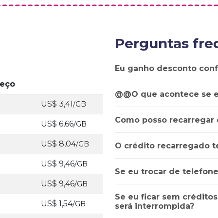
Perguntas fre
Eu ganho desconto con
reço
@@O que acontece se e
US$ 3,41
/GB
Como posso recarregar 
US$ 6,66
/GB
US$ 8,04
/GB
O crédito recarregado t
US$ 9,46
/GB
Se eu trocar de telefon
US$ 9,46
/GB
Se eu ficar sem créditos
US$ 1,54
/GB
será interrompida?