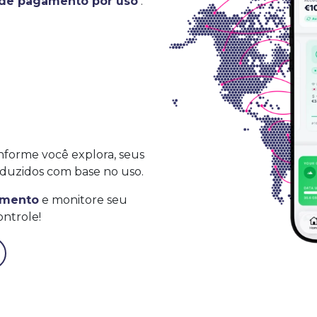
 de pagamento por uso
.
nforme você explora, seus
duzidos com base no uso.
omento
e monitore seu
ntrole!