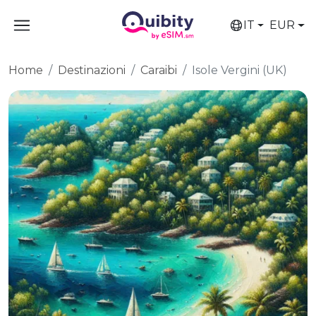
IT
EUR
Home
Destinazioni
Caraibi
Isole Vergini (UK)