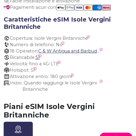
Facile installazione e attivazione
Pagamenti sicuri con
Caratteristiche eSIM Isole Vergini
Britanniche
Copertura:
 Isole Vergini Britanniche
Numero di telefono:
 No
18 Operatori:
C & W Antigua and Barbuda, Cable and Wireless Anguilla, Cable & Wireless - LIME, Setel Netherlands Antilles, BTC Bahamas, C&W (Flow), Claro, Bouygues/DigiCel, Dauphin, Free, Cable & Wireless Jamaica, Cable & Wireless Saint Kitts and Nevis, Cable & Wireless Saint Lucia, Cable & Wireless Montserrat, Liberty, Telephone Company Puerto Rico , Cable & Wireless, C & W Saint Vincent and Grenadines
Ricaricabile:
SÌ
Velocità:
 fino a 4G-LTE
Hotspot:
 SÌ
Attivazione entro:
 180 giorni
Inizio:
 Quando raggiungi le Isole Vergini 
Britanniche
Piani eSIM Isole Vergini
Britanniche