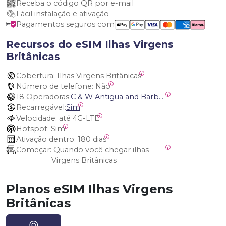
Receba o código QR por e-mail
Fácil instalação e ativação
Pagamentos seguros com
Recursos do eSIM Ilhas Virgens
Britânicas
Cobertura:
 Ilhas Virgens Britânicas
Número de telefone:
 Não
18 Operadoras:
C & W Antigua and Barbuda, Cable and Wireless Anguilla, Cable & Wireless - LIME, Setel Netherlands Antilles, BTC Bahamas, C&W (Flow), Claro, Bouygues/DigiCel, Dauphin, Free, Cable & Wireless Jamaica, Cable & Wireless Saint Kitts and Nevis, Cable & Wireless Saint Lucia, Cable & Wireless Montserrat, Liberty, Telephone Company Puerto Rico , Cable & Wireless, C & W Saint Vincent and Grenadines
Recarregável:
Sim
Velocidade:
 até 4G-LTE
Hotspot:
 Sim
Ativação dentro:
 180 dias
Começar:
 Quando você chegar ilhas 
Virgens Britânicas
Planos eSIM Ilhas Virgens
Britânicas