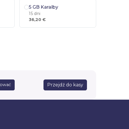
5 GB Karaiby
15 dni
36,20 €
Przejdź do kasy
sować