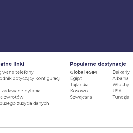
atne linki
Popularne destynacje
iwane telefony
Global eSIM
Bałkańy
dnik dotyczący konfiguracji
Egipt
Albania
Tajlandia
Włochy
 zadawane pytania
Kosowo
USA
ka zwrotów
Szwajcaria
Tunezja
 dużego zużycia danych