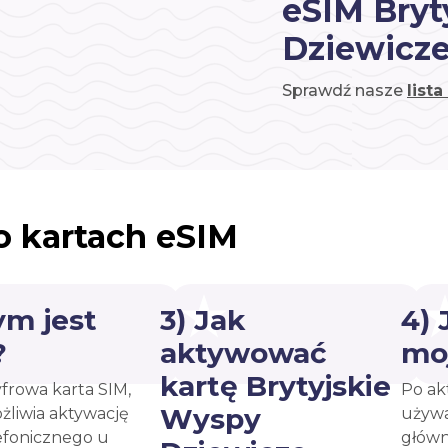
eSIM Bryt
Dziewicz
Sprawdź nasze
list
o kartach eSIM
ym jest
3) Jak
4)
?
aktywować
mo
kartę Brytyjskie
yfrowa karta SIM,
Po ak
Wyspy
żliwia aktywację
używa
efonicznego u
główn