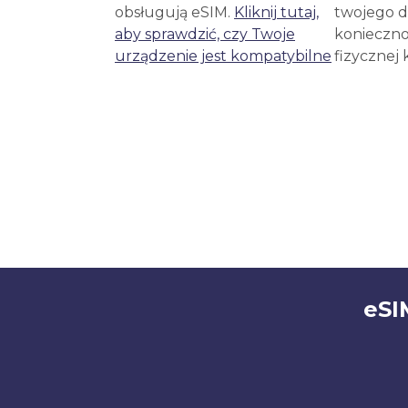
obsługują eSIM.
Kliknij tutaj,
twojego d
aby sprawdzić, czy Twoje
konieczno
urządzenie jest kompatybilne
fizycznej 
eSI