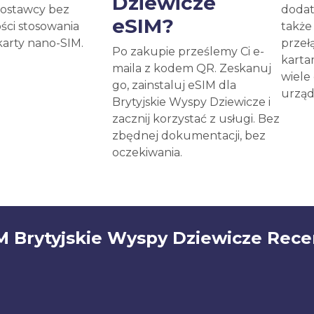
Dziewicze
ostawcy bez
dodat
eSIM?
ści stosowania
takż
karty nano-SIM.
przeł
Po zakupie prześlemy Ci e-
karta
maila z kodem QR. Zeskanuj
wiele
go, zainstaluj eSIM dla
urząd
Brytyjskie Wyspy Dziewicze i
zacznij korzystać z usługi. Bez
zbędnej dokumentacji, bez
oczekiwania.
M Brytyjskie Wyspy Dziewicze Rece