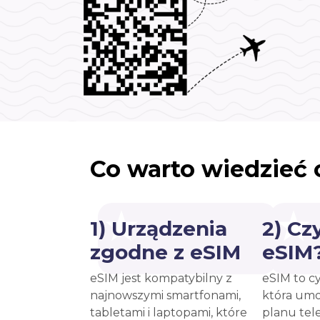
Co warto wiedzieć 
1) Urządzenia
2) Cz
zgodne z eSIM
eSIM
eSIM jest kompatybilny z
eSIM to c
najnowszymi smartfonami,
która umo
tabletami i laptopami, które
planu tel