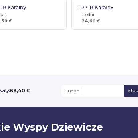
GB Karaiby
3 GB Karaiby
 dni
15 dni
,50 €
24,60 €
68,40 €
wity:
Sto
Kupon
kie Wyspy Dziewicze