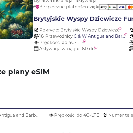
Łatwa instalacja i aktywacja
Bezpieczne płatności dzięki
Brytyjskie Wyspy Dziewicze Fu
Pokrycie:
 Brytyjskie Wyspy Dziewicze
18 Przewoźnicy:
C & W Antigua and Barbuda, Cable and Wireless Anguilla, Cable & Wireless - LIME, Setel Netherlands Antilles, BTC Bahamas, C&W (Flow), Claro, Bouygues/DigiCel, Dauphin, Free, Cable & Wireless Jamaica, Cable & Wireless Saint Kitts and Nevis, Cable & Wireless Saint Lucia, Cable & Wireless Montserrat, Liberty, Telephone Company Puerto Rico , Cable & Wireless, C & W Saint Vincent and Grenadines
Prędkość:
 do 4G-LTE
Aktywacja w ciągu:
 180 dni
ze plany eSIM
C & W Antigua and Barbuda, Cable and Wireless Anguilla, Cable & Wireless - LIME, Setel Netherlands Antilles, BTC Bahamas, C&W (Flow), Claro, Bouygues/DigiCel, Dauphin, Free, Cable & Wireless Jamaica, Cable & Wireless Saint Kitts and Nevis, Cable & Wireless Saint Lucia, Cable & Wireless Montserrat, Liberty, Telephone Company Puerto Rico , Cable & Wireless, C & W Saint Vincent and Grenadines
Prędkość: do 4G-LTE
Numer tele