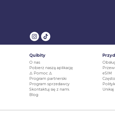
Quibity
Przyd
O nas
Obsług
Pobierz naszą aplikację
Przewo
⚠️ Pomoc ⚠️
eSIM
Program partnerski
Często
Program sprzedawcy
Polity
Skontaktuj się z nami.
Unikaj
Blog