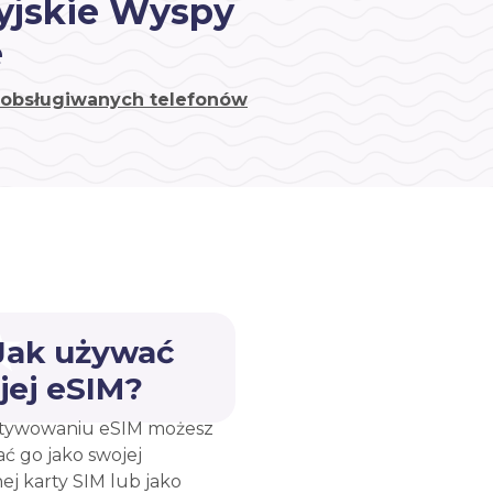
yjskie Wyspy
e
a obsługiwanych telefonów
 Jak używać
jej eSIM?
tywowaniu eSIM możesz
ć go jako swojej
ej karty SIM lub jako