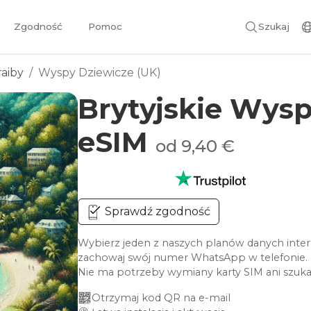
Zgodność
Pomoc
Szukaj
raiby
Wyspy Dziewicze (UK)
Brytyjskie Wys
eSIM
od 9,40 €
Sprawdź zgodność
Wybierz jeden z naszych planów danych intern
zachowaj swój numer WhatsApp w telefonie.
Nie ma potrzeby wymiany karty SIM ani szuka
Otrzymaj kod QR na e-mail