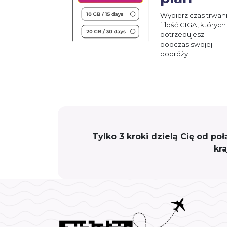
Wybierz czas trwan
i ilość GIGA, których
potrzebujesz
podczas swojej
podróży
Tylko 3 kroki dzielą Cię od p
kr