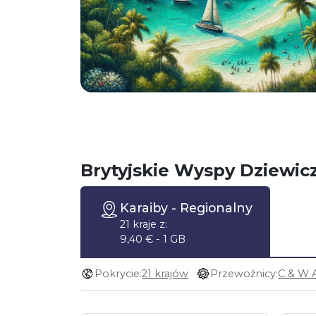
Brytyjskie Wyspy Dziewic
Karaiby
- Regionalny
21 kraje z:
9,40 € - 1 GB
Pokrycie:
21 krajów
Przewoźnicy: