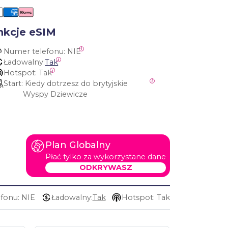
nkcje eSIM
Numer telefonu:
 NIE
Ładowalny:
Tak
Hotspot:
 Tak
Start:
 Kiedy dotrzesz do brytyjskie 
Wyspy Dziewicze
Plan Globalny
Płać tylko za wykorzystane dane
ODKRYWASZ
fonu: NIE
Ładowalny:
Tak
Hotspot: Tak