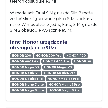
telefon obsługuje eSIM!
W modelach Dual SIM gniazdo SIM 2 może
zostać skonfigurowane jako eSIM lub karta
nano. W modelach z jedną kartą SIM, gniazdo
SIM 2 obsługuje wyłącznie eSIM.
Inne Honor urządzenia
obsługujące eSIM:
HONOR 200
HONOR 200 Pro
HONOR 400
HONOR 400 Lite
HONOR 400 Pro
HONOR 90
HONOR Magic V2
HONOR Magic V3
HONOR Magic V5
HONOR Magic4 Pro
HONOR Magic5 Pro
HONOR Magic6 Pro
HONOR Magic7 Lite
HONOR Magic7 Pro
HONOR Magic8 Lite
HONOR Magic8 Pro