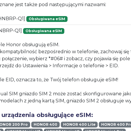
znane jest także pod następującymi nazwami:
HNBRP-Q1]
Obsługiwana eSIM
NBRP-Q1]
Obsługiwana eSIM
le Honor obsługują eSIM.
kompatybilność bezpośrednio w telefonie, zachowaj się t
połączenie, wybierz *#06# i zobacz, czy pojawia się pole
zejdź do Ustawienia > Informacje o telefonie > EID.
ole EID, oznacza to, że Twój telefon obsługuje eSIM!
al SIM gniazdo SIM 2 może zostać skonfigurowane jak
modelach z jedną kartą SIM, gniazdo SIM 2 obsługuje wy
 urządzenia obsługujące eSIM:
ONOR 200 Pro
HONOR 400
HONOR 400 Lite
HONOR 400 Pr