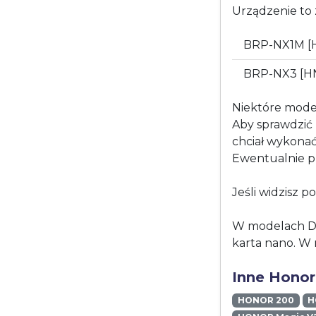
Urządzenie to 
BRP-NX1M [
BRP-NX3 [H
Niektóre mode
Aby sprawdzić 
chciał wykonać 
Ewentualnie pr
Jeśli widzisz p
W modelach Du
karta nano. W 
Inne Honor
HONOR 200
H