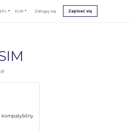
PL
EUR
Zaloguj się
Zapisać się
SIM
te
t kompatybilny