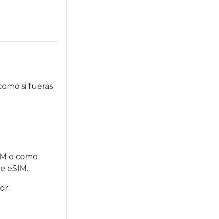
como si fueras
SIM o como
te eSIM.
or: