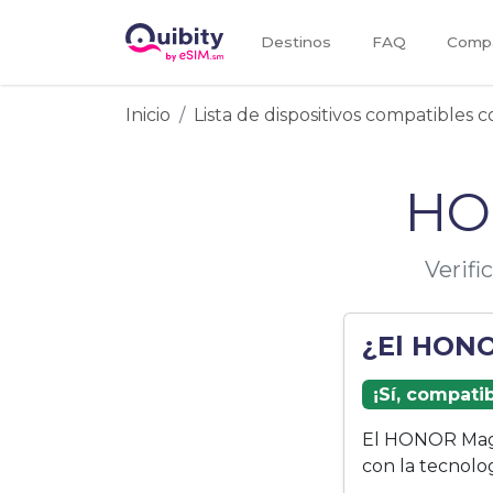
Destinos
FAQ
Compa
Inicio
Lista de dispositivos compatibles 
HO
Verif
¿El HONO
¡Sí, compati
El HONOR Magi
con la tecnolo