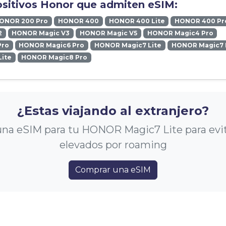
ositivos Honor que admiten eSIM:
ONOR 200 Pro
HONOR 400
HONOR 400 Lite
HONOR 400 Pr
2
HONOR Magic V3
HONOR Magic V5
HONOR Magic4 Pro
Pro
HONOR Magic6 Pro
HONOR Magic7 Lite
HONOR Magic7 
ite
HONOR Magic8 Pro
¿Estas viajando al extranjero?
na eSIM para tu HONOR Magic7 Lite para evit
elevados por roaming
Comprar una eSIM