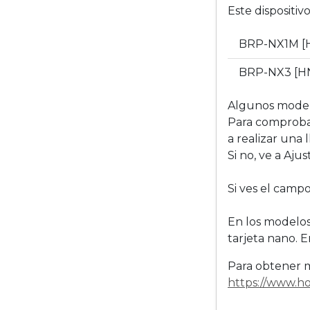
Este dispositi
BRP-NX1M [
BRP-NX3 [H
Algunos model
Para comprobar
a realizar una
Si no, ve a Aju
Si ves el campo
En los modelos
tarjeta nano. E
Para obtener má
https://www.h