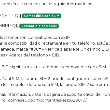
vo también se conoce con los siguientes modelos:
HNBRP-Q1]
Compatible con eSIM
NBRP-Q1]
Compatible con eSIM
os Honor son compatibles con eSIM.
 la compatibilidad directamente en tu teléfono, actúa 
 llamada, marca *#06# y verifica si aparece un campo EID.
stes > Acerca del teléfono > EID.
 EID, significa que tu teléfono es compatible con eSIM.
 Dual SIM, la ranura SIM 2 puede configurarse como e
n los modelos de una sola SIM, la ranura SIM 2 solo admi
s información, visite la página de soporte oficial de Hon
onor.com/es/support/content/es-es15829670/