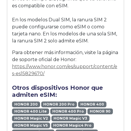
es compatible con eSIM.
En los modelos Dual SIM, la ranura SIM 2
puede configurarse como eSIM o como
tarjeta nano. En los modelos de una sola SIM,
la ranura SIM 2 solo admite eSIM.
Para obtener más información, visite la página
de soporte oficial de Honor:
https://www.honor.com/es/support/content/e
s-es15829670/
Otros dispositivos Honor que
admiten eSIM:
HONOR 200
HONOR 200 Pro
HONOR 400
HONOR 400 Lite
HONOR 400 Pro
HONOR 90
HONOR Magic V2
HONOR Magic V3
HONOR Magic V5
HONOR Magic4 Pro