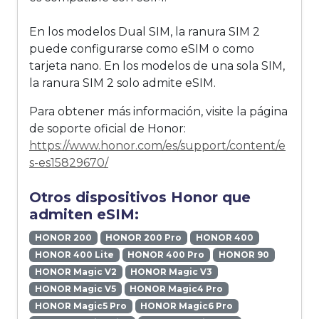
En los modelos Dual SIM, la ranura SIM 2
puede configurarse como eSIM o como
tarjeta nano. En los modelos de una sola SIM,
la ranura SIM 2 solo admite eSIM.
Para obtener más información, visite la página
de soporte oficial de Honor:
https://www.honor.com/es/support/content/e
s-es15829670/
Otros dispositivos Honor que
admiten eSIM:
HONOR 200
HONOR 200 Pro
HONOR 400
HONOR 400 Lite
HONOR 400 Pro
HONOR 90
HONOR Magic V2
HONOR Magic V3
HONOR Magic V5
HONOR Magic4 Pro
HONOR Magic5 Pro
HONOR Magic6 Pro