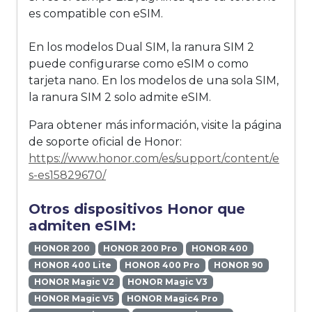
es compatible con eSIM.
En los modelos Dual SIM, la ranura SIM 2
puede configurarse como eSIM o como
tarjeta nano. En los modelos de una sola SIM,
la ranura SIM 2 solo admite eSIM.
Para obtener más información, visite la página
de soporte oficial de Honor:
https://www.honor.com/es/support/content/e
s-es15829670/
Otros dispositivos Honor que
admiten eSIM:
HONOR 200
HONOR 200 Pro
HONOR 400
HONOR 400 Lite
HONOR 400 Pro
HONOR 90
HONOR Magic V2
HONOR Magic V3
HONOR Magic V5
HONOR Magic4 Pro