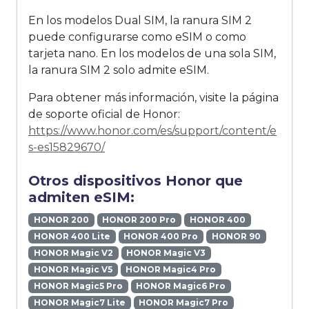
En los modelos Dual SIM, la ranura SIM 2
puede configurarse como eSIM o como
tarjeta nano. En los modelos de una sola SIM,
la ranura SIM 2 solo admite eSIM.
Para obtener más información, visite la página
de soporte oficial de Honor:
https://www.honor.com/es/support/content/e
s-es15829670/
Otros dispositivos Honor que
admiten eSIM:
HONOR 200
HONOR 200 Pro
HONOR 400
HONOR 400 Lite
HONOR 400 Pro
HONOR 90
HONOR Magic V2
HONOR Magic V3
HONOR Magic V5
HONOR Magic4 Pro
HONOR Magic5 Pro
HONOR Magic6 Pro
HONOR Magic7 Lite
HONOR Magic7 Pro