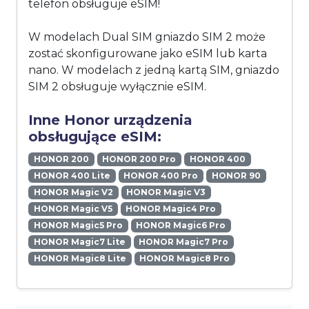
telefon obsługuje eSIM!
W modelach Dual SIM gniazdo SIM 2 może
zostać skonfigurowane jako eSIM lub karta
nano. W modelach z jedną kartą SIM, gniazdo
SIM 2 obsługuje wyłącznie eSIM.
Inne Honor urządzenia
obsługujące eSIM:
HONOR 200
HONOR 200 Pro
HONOR 400
HONOR 400 Lite
HONOR 400 Pro
HONOR 90
HONOR Magic V2
HONOR Magic V3
HONOR Magic V5
HONOR Magic4 Pro
HONOR Magic5 Pro
HONOR Magic6 Pro
HONOR Magic7 Lite
HONOR Magic7 Pro
HONOR Magic8 Lite
HONOR Magic8 Pro