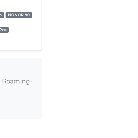
o
HONOR 90
Pro
e Roaming-