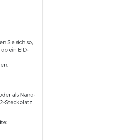
n Sie sich so,
 ob ein EID-
hen.
oder als Nano-
2-Steckplatz
te: