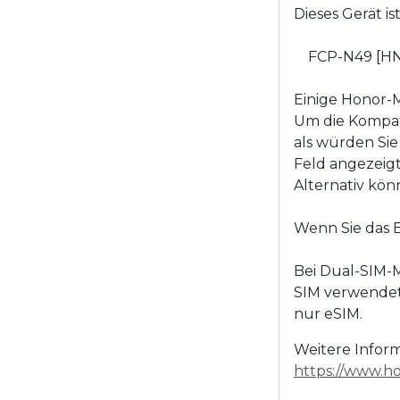
Dieses Gerät i
FCP-N49 [H
Einige Honor-
Um die Kompati
als würden Sie
Feld angezeigt
Alternativ kön
Wenn Sie das E
Bei Dual-SIM-M
SIM verwendet
nur eSIM.
Weitere Inform
https://www.h