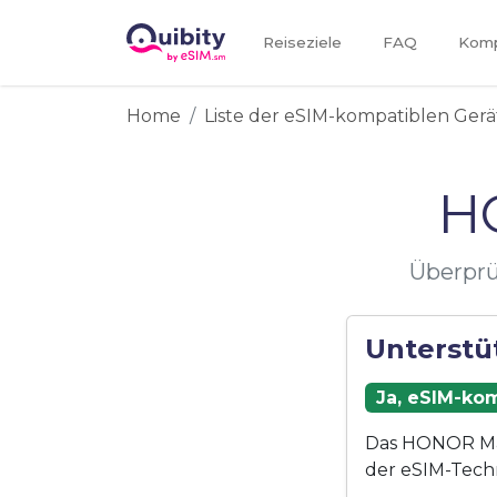
Reiseziele
FAQ
Kompa
Home
Liste der eSIM-kompatiblen Gerä
H
Überprü
Unterstü
Ja, eSIM-kom
Das HONOR Mag
der eSIM-Tech