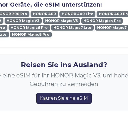
or Geräte, die eSIM unterstützen:
ONOR 200 Pro
HONOR 400
HONOR 400 Lite
HONOR 400 Pr
2
HONOR Magic V3
HONOR Magic V5
HONOR Magic4 Pro
Pro
HONOR Magic6 Pro
HONOR Magic7 Lite
HONOR Magic7 
ite
HONOR Magic8 Pro
Reisen Sie ins Ausland?
e eine eSIM für Ihr HONOR Magic V3, um hoh
Gebühren zu vermeiden
Kaufen Sie eine eSIM