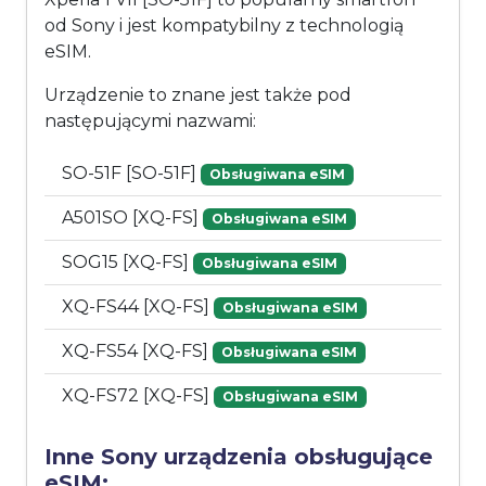
od Sony i jest kompatybilny z technologią
eSIM.
Urządzenie to znane jest także pod
następującymi nazwami:
SO-51F [SO-51F]
Obsługiwana eSIM
A501SO [XQ-FS]
Obsługiwana eSIM
SOG15 [XQ-FS]
Obsługiwana eSIM
XQ-FS44 [XQ-FS]
Obsługiwana eSIM
XQ-FS54 [XQ-FS]
Obsługiwana eSIM
XQ-FS72 [XQ-FS]
Obsługiwana eSIM
Inne Sony urządzenia obsługujące
eSIM: