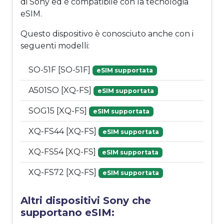
di Sony ed è compatibile con la tecnologia
eSIM.
Questo dispositivo è conosciuto anche con i
seguenti modelli:
SO-51F [SO-51F]
eSIM supportata
A501SO [XQ-FS]
eSIM supportata
SOG15 [XQ-FS]
eSIM supportata
XQ-FS44 [XQ-FS]
eSIM supportata
XQ-FS54 [XQ-FS]
eSIM supportata
XQ-FS72 [XQ-FS]
eSIM supportata
Altri dispositivi Sony che
supportano eSIM: