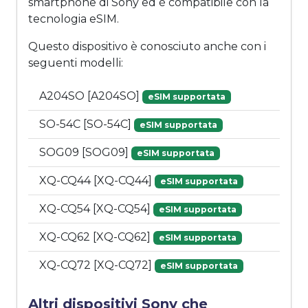
smartphone di Sony ed è compatibile con la
tecnologia eSIM.
Questo dispositivo è conosciuto anche con i
seguenti modelli:
A204SO [A204SO]
eSIM supportata
SO-54C [SO-54C]
eSIM supportata
SOG09 [SOG09]
eSIM supportata
XQ-CQ44 [XQ-CQ44]
eSIM supportata
XQ-CQ54 [XQ-CQ54]
eSIM supportata
XQ-CQ62 [XQ-CQ62]
eSIM supportata
XQ-CQ72 [XQ-CQ72]
eSIM supportata
Altri dispositivi Sony che