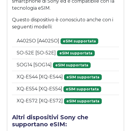
smartphone di Sony ed è compatibile con la
tecnologia eSIM.
Questo dispositivo è conosciuto anche con i
seguenti modelli:
A402SO [A402SO]
eSIM supportata
SO-52E [SO-52E]
eSIM supportata
SOG14 [SOG14]
eSIM supportata
XQ-ES44 [XQ-ES44]
eSIM supportata
XQ-ES54 [XQ-ES54]
eSIM supportata
XQ-ES72 [XQ-ES72]
eSIM supportata
Altri dispositivi Sony che
supportano eSIM: