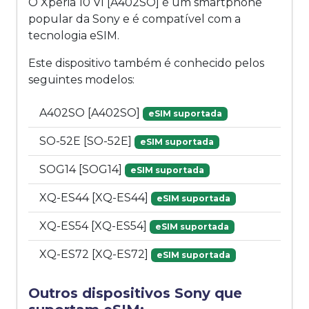
O Xperia 10 VI [A402SO] é um smartphone
popular da Sony e é compatível com a
tecnologia eSIM.
Este dispositivo também é conhecido pelos
seguintes modelos:
A402SO [A402SO]
eSIM suportada
SO-52E [SO-52E]
eSIM suportada
SOG14 [SOG14]
eSIM suportada
XQ-ES44 [XQ-ES44]
eSIM suportada
XQ-ES54 [XQ-ES54]
eSIM suportada
XQ-ES72 [XQ-ES72]
eSIM suportada
Outros dispositivos Sony que