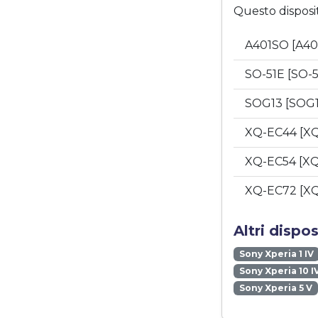
Questo disposi
A401SO [A4
SO-51E [SO-
SOG13 [SOG
XQ-EC44 [X
XQ-EC54 [X
XQ-EC72 [X
Altri dispo
Sony Xperia 1 IV
Sony Xperia 10 I
Sony Xperia 5 V