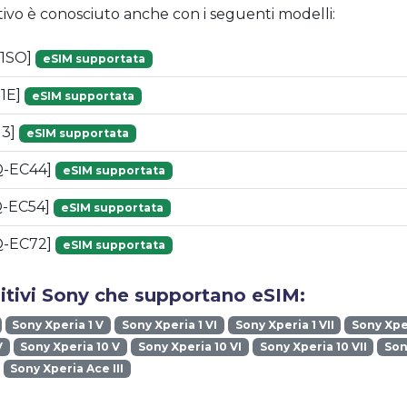
tivo è conosciuto anche con i seguenti modelli:
01SO]
eSIM supportata
51E]
eSIM supportata
13]
eSIM supportata
Q-EC44]
eSIM supportata
Q-EC54]
eSIM supportata
Q-EC72]
eSIM supportata
sitivi Sony che supportano eSIM:
Sony Xperia 1 V
Sony Xperia 1 VI
Sony Xperia 1 VII
Sony Xper
V
Sony Xperia 10 V
Sony Xperia 10 VI
Sony Xperia 10 VII
Son
Sony Xperia Ace III