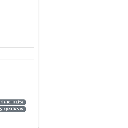
ia 10 III Lite
y Xperia 5 IV