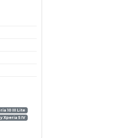
ia 10 III Lite
y Xperia 5 IV