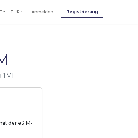
E
EUR
Anmelden
Registrierung
IM
 1 VI
 mit der eSIM-