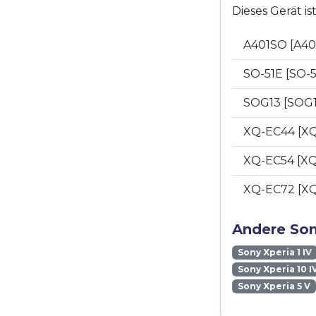
Dieses Gerät i
A401SO [A4
SO-51E [SO-
SOG13 [SOG
XQ-EC44 [X
XQ-EC54 [X
XQ-EC72 [X
Andere Son
Sony Xperia 1 IV
Sony Xperia 10 I
Sony Xperia 5 V