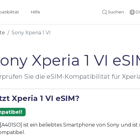
tibilität
Hilfe
Suchen
D
te
Sony Xperia 1 VI
ony Xperia 1 VI eS
prüfen Sie die eSIM-Kompatibilität für Xperia
zt Xperia 1 VI eSIM?
patibel!
I [A401SO] ist ein beliebtes Smartphone von Sony und ist
ompatibel.