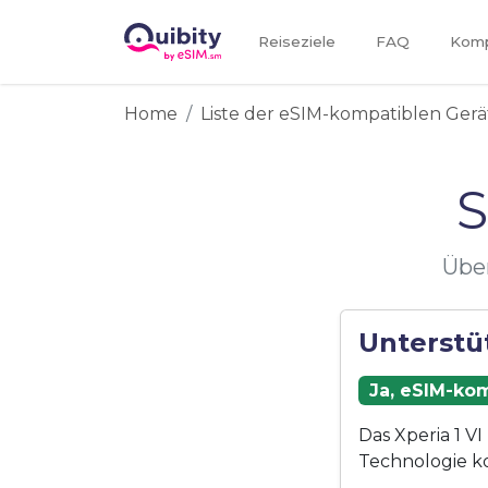
Reiseziele
FAQ
Kompa
Home
Liste der eSIM-kompatiblen Gerä
S
Über
Unterstüt
Ja, eSIM-kom
Das Xperia 1 V
Technologie k