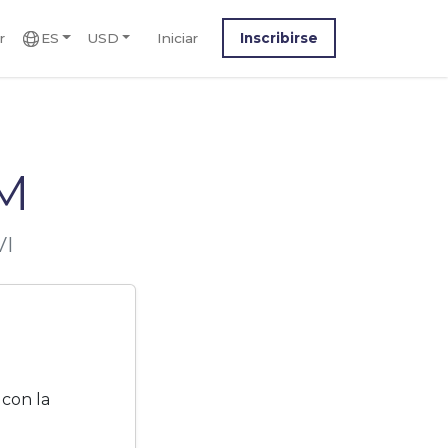
r
ES
USD
Iniciar
Inscribirse
IM
VI
 con la