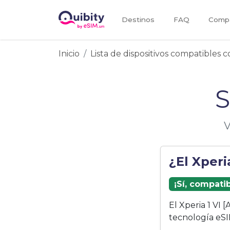
Destinos
FAQ
Compa
Inicio
Lista de dispositivos compatibles 
S
V
¿El Xperi
¡Sí, compati
El Xperia 1 VI
tecnología eSI