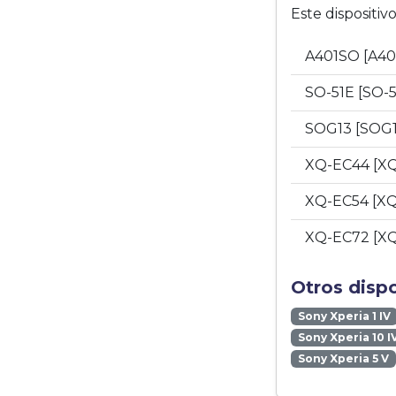
Este dispositi
A401SO [A4
SO-51E [SO-
SOG13 [SOG
XQ-EC44 [X
XQ-EC54 [X
XQ-EC72 [X
Otros disp
Sony Xperia 1 IV
Sony Xperia 10 I
Sony Xperia 5 V