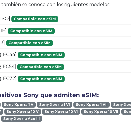
vo también se conoce con los siguientes modelos:
01SO]
Compatible con eSIM
51E]
Compatible con eSIM
13]
Compatible con eSIM
Q-EC44]
Compatible con eSIM
Q-EC54]
Compatible con eSIM
Q-EC72]
Compatible con eSIM
ositivos Sony que admiten eSIM:
Sony Xperia 1 V
Sony Xperia 1 VI
Sony Xperia 1 VII
Sony Xper
V
Sony Xperia 10 V
Sony Xperia 10 VI
Sony Xperia 10 VII
Son
Sony Xperia Ace III