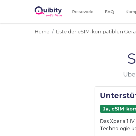
Reiseziele
FAQ
Kompa
Home
Liste der eSIM-kompatiblen Gerä
S
Über
Unterstüt
Ja, eSIM-kom
Das Xperia 1 I
Technologie k