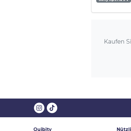
Kaufen Si
Quibity
Nützl