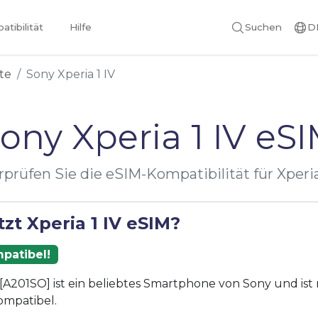
tibilität
Hilfe
Suchen
D
te
Sony Xperia 1 IV
ony Xperia 1 IV eS
prüfen Sie die eSIM-Kompatibilität für Xperia
zt Xperia 1 IV eSIM?
patibel!
V [A201SO] ist ein beliebtes Smartphone von Sony und ist
ompatibel.