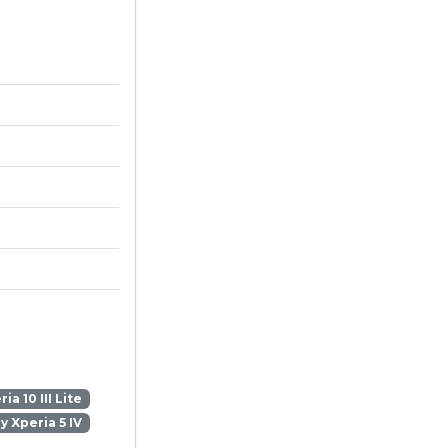
ia 10 III Lite
y Xperia 5 IV