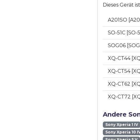
Dieses Gerät i
A201SO [A2
SO-51C [SO-
SOG06 [SOG
XQ-CT44 [X
XQ-CT54 [X
XQ-CT62 [X
XQ-CT72 [X
Andere Son
Sony Xperia 1 IV
Sony Xperia 10 I
Sony Xperia 5 V