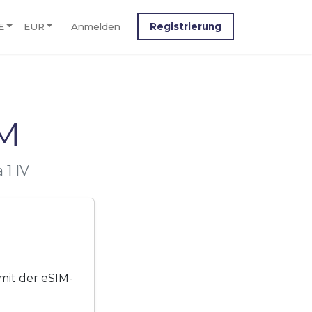
E
EUR
Anmelden
Registrierung
IM
 1 IV
 mit der eSIM-