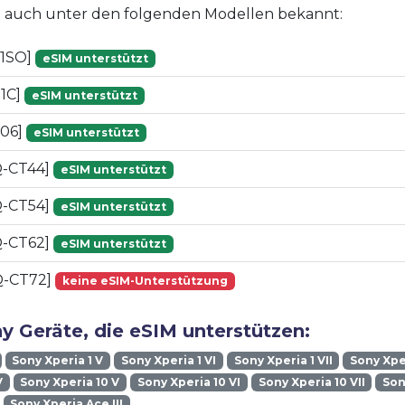
st auch unter den folgenden Modellen bekannt:
01SO]
eSIM unterstützt
51C]
eSIM unterstützt
06]
eSIM unterstützt
Q-CT44]
eSIM unterstützt
Q-CT54]
eSIM unterstützt
Q-CT62]
eSIM unterstützt
Q-CT72]
keine eSIM-Unterstützung
y Geräte, die eSIM unterstützen:
Sony Xperia 1 V
Sony Xperia 1 VI
Sony Xperia 1 VII
Sony Xper
V
Sony Xperia 10 V
Sony Xperia 10 VI
Sony Xperia 10 VII
Son
Sony Xperia Ace III