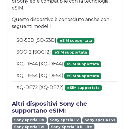
di Sony ed è compatibile con la tecnologia
eSIM.
Questo dispositivo è conosciuto anche con i
seguenti modelli:
SO-53D [SO-53D]
eSIM supportata
SOG12 [SOG12]
eSIM supportata
XQ-DE44 [XQ-DE44]
eSIM supportata
XQ-DE54 [XQ-DE54]
eSIM supportata
XQ-DE72 [XQ-DE72]
eSIM supportata
Altri dispositivi Sony che
supportano eSIM:
Sony Xperia 1 IV
Sony Xperia 1 V
Sony Xperia 1 VI
Sony Xperia 1 VII
Sony Xperia 10 III Lite