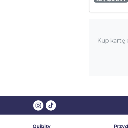
Kup kartę 
Quibity
Przyd