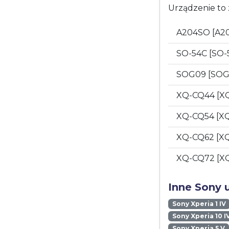
Urządzenie to 
A204SO [A2
SO-54C [SO-
SOG09 [SO
XQ-CQ44 [X
XQ-CQ54 [X
XQ-CQ62 [X
XQ-CQ72 [X
Inne Sony 
Sony Xperia 1 IV
Sony Xperia 10 I
Sony Xperia 5 V