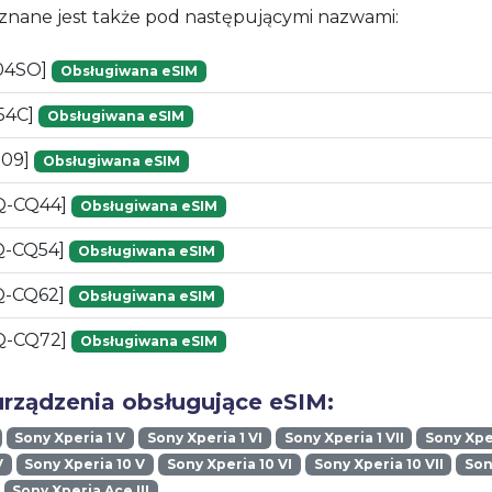
znane jest także pod następującymi nazwami:
04SO]
Obsługiwana eSIM
54C]
Obsługiwana eSIM
G09]
Obsługiwana eSIM
Q-CQ44]
Obsługiwana eSIM
Q-CQ54]
Obsługiwana eSIM
Q-CQ62]
Obsługiwana eSIM
Q-CQ72]
Obsługiwana eSIM
urządzenia obsługujące eSIM:
Sony Xperia 1 V
Sony Xperia 1 VI
Sony Xperia 1 VII
Sony Xper
V
Sony Xperia 10 V
Sony Xperia 10 VI
Sony Xperia 10 VII
Son
Sony Xperia Ace III