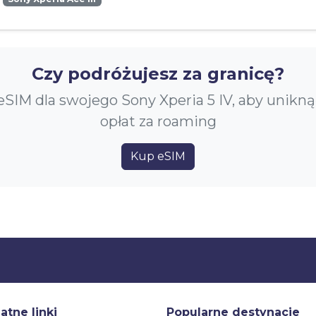
Czy podróżujesz za granicę?
eSIM dla swojego Sony Xperia 5 IV, aby unikn
opłat za roaming
Kup eSIM
atne linki
Popularne destynacje