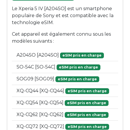
Le Xperia 5 IV [A204SO] est un smartphone
populaire de Sony et est compatible avec la
technologie eSIM.
Cet appareil est également connu sous les
modèles suivants :
A204SO [A204SO]
eSIM pris en charge
SO-54C [SO-54C]
eSIM pris en charge
SOG09 [SOG09]
eSIM pris en charge
XQ-CQ44 [XQ-CQ44]
eSIM pris en charge
XQ-CQ54 [XQ-CQ54]
eSIM pris en charge
XQ-CQ62 [XQ-CQ62]
eSIM pris en charge
XQ-CQ72 [XQ-CQ72]
eSIM pris en charge