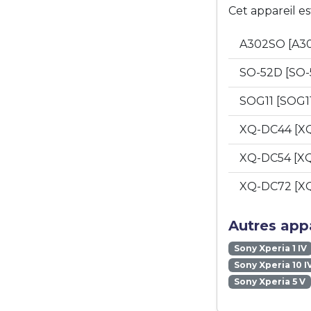
Cet appareil e
A302SO [A3
SO-52D [SO
SOG11 [SOG1
XQ-DC44 [X
XQ-DC54 [X
XQ-DC72 [X
Autres appa
Sony Xperia 1 IV
Sony Xperia 10 I
Sony Xperia 5 V