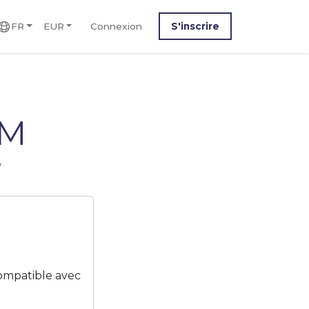
FR
EUR
Connexion
S'inscrire
IM
V
compatible avec