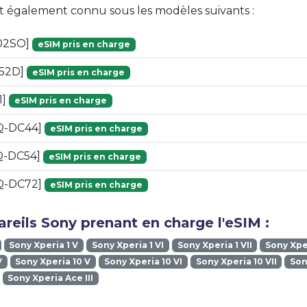
st également connu sous les modèles suivants :
02SO]
eSIM pris en charge
-52D]
eSIM pris en charge
1]
eSIM pris en charge
Q-DC44]
eSIM pris en charge
Q-DC54]
eSIM pris en charge
Q-DC72]
eSIM pris en charge
reils Sony prenant en charge l'eSIM :
Sony Xperia 1 V
Sony Xperia 1 VI
Sony Xperia 1 VII
Sony Xper
V
Sony Xperia 10 V
Sony Xperia 10 VI
Sony Xperia 10 VII
Son
Sony Xperia Ace III