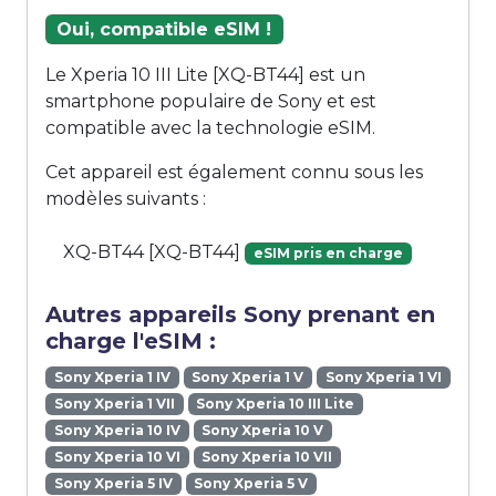
Oui, compatible eSIM !
Le Xperia 10 III Lite [XQ-BT44] est un
smartphone populaire de Sony et est
compatible avec la technologie eSIM.
Cet appareil est également connu sous les
modèles suivants :
XQ-BT44 [XQ-BT44]
eSIM pris en charge
Autres appareils Sony prenant en
charge l'eSIM :
Sony Xperia 1 IV
Sony Xperia 1 V
Sony Xperia 1 VI
Sony Xperia 1 VII
Sony Xperia 10 III Lite
Sony Xperia 10 IV
Sony Xperia 10 V
Sony Xperia 10 VI
Sony Xperia 10 VII
Sony Xperia 5 IV
Sony Xperia 5 V