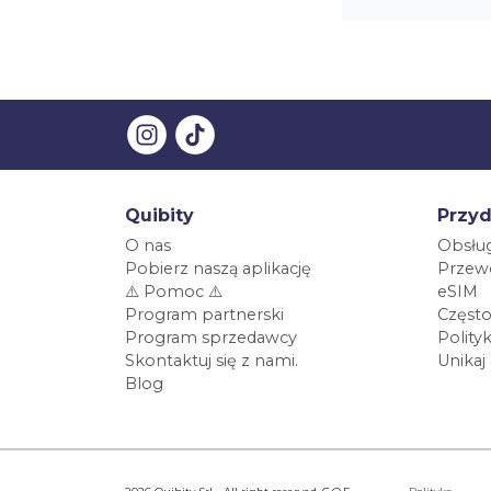
Quibity
Przyd
O nas
Obsług
Pobierz naszą aplikację
Przewo
⚠️ Pomoc ⚠️
eSIM
Program partnerski
Często
Program sprzedawcy
Polity
Skontaktuj się z nami.
Unikaj
Blog