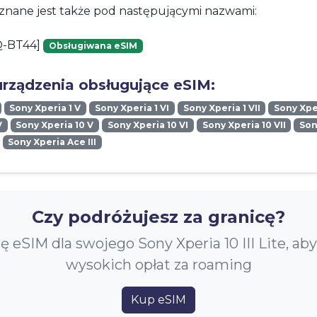
znane jest także pod następującymi nazwami:
Q-BT44]
Obsługiwana eSIM
urządzenia obsługujące eSIM:
Sony Xperia 1 V
Sony Xperia 1 VI
Sony Xperia 1 VII
Sony Xper
V
Sony Xperia 10 V
Sony Xperia 10 VI
Sony Xperia 10 VII
Son
Sony Xperia Ace III
Czy podróżujesz za granicę?
ę eSIM dla swojego Sony Xperia 10 III Lite, ab
wysokich opłat za roaming
Kup eSIM