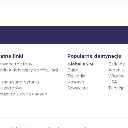
atne linki
Popularne destynacje
iwane telefony
Global eSIM
Bałkańy
dnik dotyczący konfiguracji
Egipt
Albania
Tajlandia
Włochy
 zadawane pytania
Kosowo
USA
ka zwrotów
Szwajcaria
Tunezja
 dużego zużycia danych