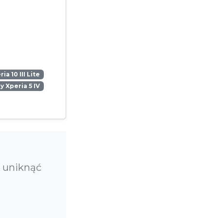
ia 10 III Lite
y Xperia 5 IV
y uniknąć