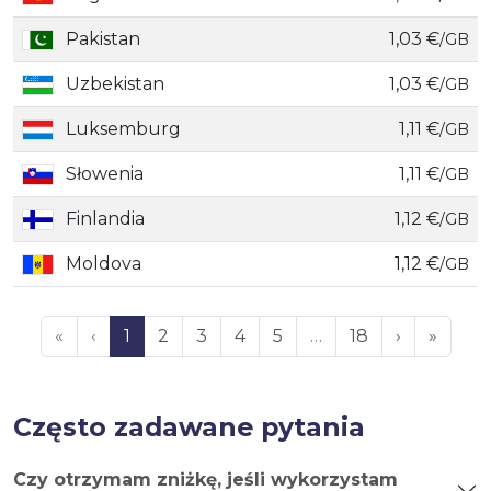
Pakistan
1,03 €
/GB
Uzbekistan
1,03 €
/GB
Luksemburg
1,11 €
/GB
Słowenia
1,11 €
/GB
Finlandia
1,12 €
/GB
Moldova
1,12 €
/GB
«
‹
1
2
3
4
5
…
18
›
»
Często zadawane pytania
Czy otrzymam zniżkę, jeśli wykorzystam