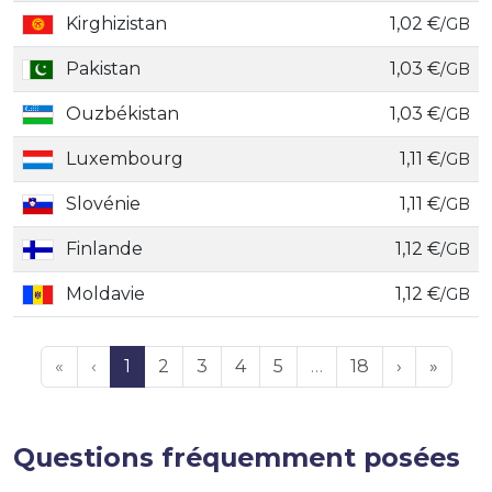
Kirghizistan
1,02 €
/GB
Pakistan
1,03 €
/GB
Ouzbékistan
1,03 €
/GB
Luxembourg
1,11 €
/GB
Slovénie
1,11 €
/GB
Finlande
1,12 €
/GB
Moldavie
1,12 €
/GB
«
‹
1
2
3
4
5
…
18
›
»
Questions fréquemment posées