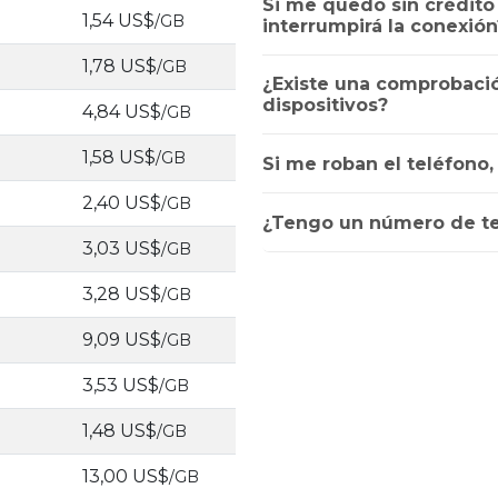
Si me quedo sin crédito a
1,54 US$
/GB
interrumpirá la conexión
1,78 US$
/GB
¿Existe una comprobació
dispositivos?
4,84 US$
/GB
1,58 US$
/GB
Si me roban el teléfono
2,40 US$
/GB
¿Tengo un número de te
3,03 US$
/GB
3,28 US$
/GB
9,09 US$
/GB
3,53 US$
/GB
1,48 US$
/GB
13,00 US$
/GB