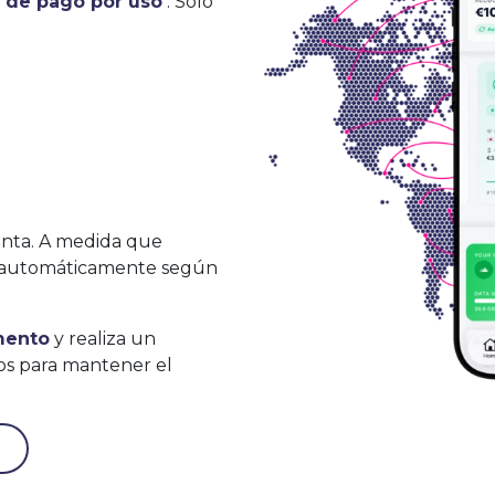
n de pago por uso
. Solo
nta. A medida que
án automáticamente según
mento
y realiza un
os para mantener el