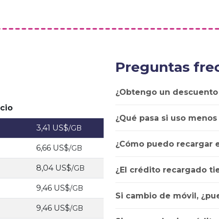
Preguntas fre
¿Obtengo un descuento
cio
¿Qué pasa si uso menos
3,41 US$
/GB
¿Cómo puedo recargar e
6,66 US$
/GB
8,04 US$
/GB
¿El crédito recargado t
9,46 US$
/GB
Si cambio de móvil, ¿pu
9,46 US$
/GB