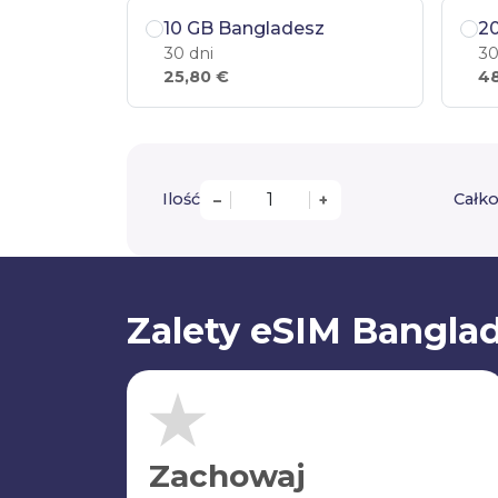
10 GB Bangladesz
2
30 dni
30
25,80 €
48
Ilość
Całko
–
+
Zalety eSIM Bangla
Zachowaj