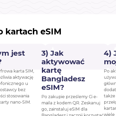
o kartach eSIM
ym jest
3) Jak
4)
?
aktywować
mo
kartę
yfrowa karta SIM,
Po ak
Bangladesz
żliwia aktywację
używa
efonicznego u
główn
eSIM?
ostawcy bez
dodat
ści stosowania
takż
Po zakupie prześlemy Ci e-
karty nano-SIM.
przeł
maila z kodem QR. Zeskanuj
karta
go, zainstaluj eSIM dla
wiele
Bangladesz i zacznij korzystać