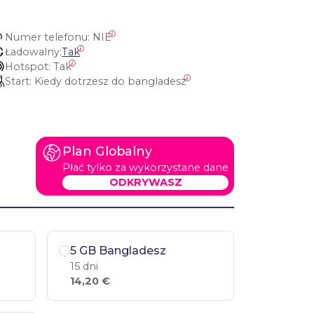
Numer telefonu:
 NIE
Ładowalny:
Tak
Hotspot:
 Tak
Start:
 Kiedy dotrzesz do bangladesz
Plan Globalny
Płać tylko za wykorzystane dane
ODKRYWASZ
5 GB Bangladesz
15 dni
14,20 €