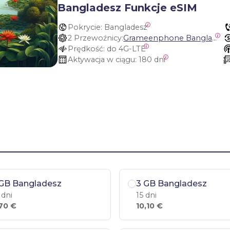
Bangladesz Funkcje eSIM
Pokrycie:
 Bangladesz
2 Przewoźnicy:
Grameenphone Bangladesh, Banglalink Digital Communications
Prędkość:
 do 4G-LTE
Aktywacja w ciągu:
 180 dni
 GB Bangladesz
3 GB Bangladesz
 dni
15 dni
70 €
10,10 €