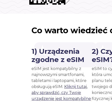
Co warto wiedzieć 
1) Urządzenia
2) Cz
zgodne z eSIM
eSIM
eSIM jest kompatybilny z
eSIM to c
najnowszymi smartfonami,
która umo
tabletami i laptopami, które
planu tel
obsługują eSIM.
Kliknij tutaj,
twojego d
aby sprawdzić, czy Twoje
konieczno
urządzenie jest kompatybilne
fizycznej 