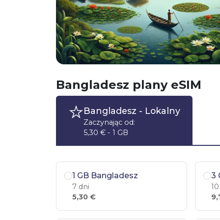
Bangladesz plany eSIM
Bangladesz
- Lokalny
Zaczynając od:
5,30 € - 1 GB
1 GB Bangladesz
3
7 dni
10
5,30 €
9,